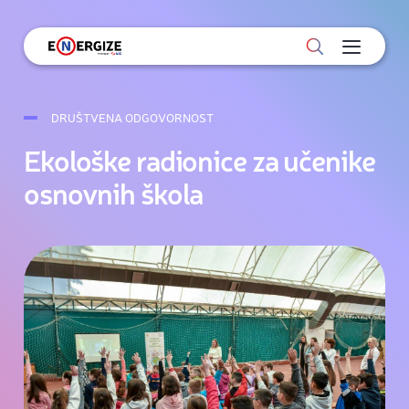
DRUŠTVENA ODGOVORNOST
Ekološke radionice za učenike
osnovnih škola