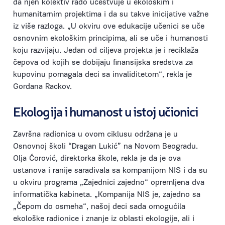
da njen kolektiv rado učestvuje u ekološkim i
humanitarnim projektima i da su takve inicijative važne
iz više razloga. „U okviru ove edukacije učenici se uče
osnovnim ekološkim principima, ali se uče i humanosti
koju razvijaju. Jedan od ciljeva projekta je i reciklaža
čepova od kojih se dobijaju finansijska sredstva za
kupovinu pomagala deci sa invaliditetom“, rekla je
Gordana Rackov.
Ekologija i humanost u istoj učionici
Završna radionica u ovom ciklusu održana je u
Osnovnoj školi “Dragan Lukić” na Novom Beogradu.
Olja Ćorović, direktorka škole, rekla je da je ova
ustanova i ranije sarađivala sa kompanijom NIS i da su
u okviru programa „Zajednici zajedno“ opremljena dva
informatička kabineta. „Kompanija NIS je, zajedno sa
„Čepom do osmeha“, našoj deci sada omogućila
ekološke radionice i znanje iz oblasti ekologije, ali i