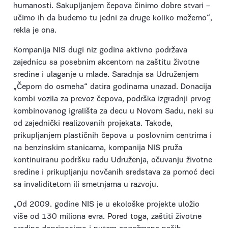
humanosti. Sakupljanjem čepova činimo dobre stvari –
učimo ih da budemo tu jedni za druge koliko možemo“,
rekla je ona.
Kompanija NIS dugi niz godina aktivno podržava
zajednicu sa posebnim akcentom na zaštitu životne
sredine i ulaganje u mlade. Saradnja sa Udruženjem
„Čepom do osmeha“ datira godinama unazad. Donacija
kombi vozila za prevoz čepova, podrška izgradnji prvog
kombinovanog igrališta za decu u Novom Sadu, neki su
od zajednički realizovanih projekata. Takođe,
prikupljanjem plastičnih čepova u poslovnim centrima i
na benzinskim stanicama, kompanija NIS pruža
kontinuiranu podršku radu Udruženja, očuvanju životne
sredine i prikupljanju novčanih sredstava za pomoć deci
sa invaliditetom ili smetnjama u razvoju.
„Od 2009. godine NIS je u ekološke projekte uložio
više od 130 miliona evra. Pored toga, zaštiti životne