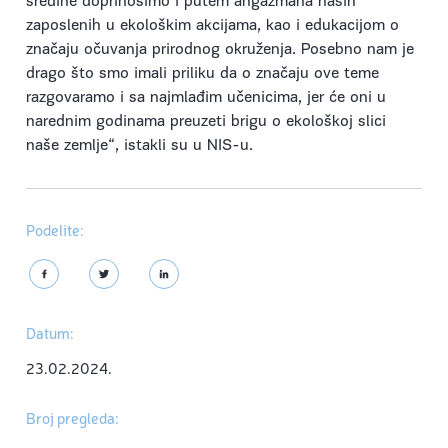
sredine doprinosimo i putem angažmana naših
zaposlenih u ekološkim akcijama, kao i edukacijom o
značaju očuvanja prirodnog okruženja. Posebno nam je
drago što smo imali priliku da o značaju ove teme
razgovaramo i sa najmlađim učenicima, jer će oni u
narednim godinama preuzeti brigu o ekološkoj slici
naše zemlje“, istakli su u NIS-u.
Podelite:
Datum:
23.02.2024.
Broj pregleda: