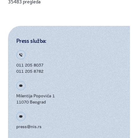
35483 pregleda
Press služba:
011 205 8037
011 205 8782
Milentija Popovića 1
11070 Beograd
press@nis.rs