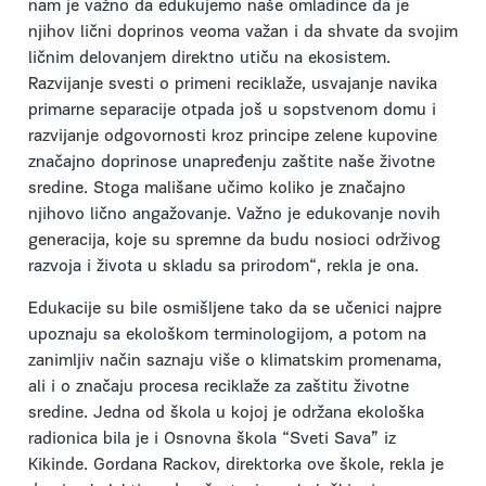
nam je važno da edukujemo naše omladince da je
njihov lični doprinos veoma važan i da shvate da svojim
ličnim delovanjem direktno utiču na ekosistem.
Razvijanje svesti o primeni reciklaže, usvajanje navika
primarne separacije otpada još u sopstvenom domu i
razvijanje odgovornosti kroz principe zelene kupovine
značajno doprinose unapređenju zaštite naše životne
sredine. Stoga mališane učimo koliko je značajno
njihovo lično angažovanje. Važno je edukovanje novih
generacija, koje su spremne da budu nosioci održivog
razvoja i života u skladu sa prirodom“, rekla je ona.
Edukacije su bile osmišljene tako da se učenici najpre
upoznaju sa ekološkom terminologijom, a potom na
zanimljiv način saznaju više o klimatskim promenama,
ali i o značaju procesa reciklaže za zaštitu životne
sredine. Jedna od škola u kojoj je održana ekološka
radionica bila je i Osnovna škola “Sveti Sava” iz
Kikinde. Gordana Rackov, direktorka ove škole, rekla je