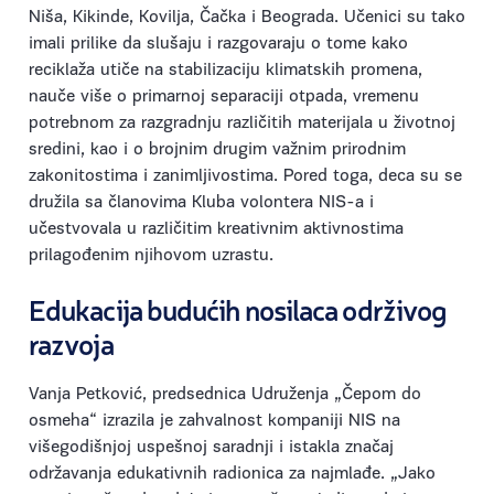
Niša, Kikinde, Kovilja, Čačka i Beograda. Učenici su tako
imali prilike da slušaju i razgovaraju o tome kako
reciklaža utiče na stabilizaciju klimatskih promena,
nauče više o primarnoj separaciji otpada, vremenu
potrebnom za razgradnju različitih materijala u životnoj
sredini, kao i o brojnim drugim važnim prirodnim
zakonitostima i zanimljivostima. Pored toga, deca su se
družila sa članovima Kluba volontera NIS-a i
učestvovala u različitim kreativnim aktivnostima
prilagođenim njihovom uzrastu.
Edukacija budućih nosilaca održivog
razvoja
Vanja Petković, predsednica Udruženja „Čepom do
osmeha“ izrazila je zahvalnost kompaniji NIS na
višegodišnjoj uspešnoj saradnji i istakla značaj
održavanja edukativnih radionica za najmlađe. „Jako