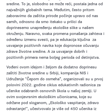
sredine. To je, slobodno se može reći, postala jedna od
najvažnijih globalnih tema. Međutim, često pritom
zaboravimo da zaštita prirode počinje upravo od nas
samih, odnosno da smo itekako u prilici da
doprinesemo unapređenju ekološke slike u našem
okruženju. Naravno, svaka promena ponašanja zahteva i
određenu izmenu svesti, pa je edukacija ključna za
usvajanje pozitivnih navika koje dopronose očuvanju
zdrave životne sredine. A za usvajanje dobrih i
pozitivnih primera nema boljeg perioda od detinjstva.
Vođeni ovom idejom i željom da dodatno doprinesu
zaštiti životne sredine u Srbiji, kompanija NIS i
Udruženje “Čepom do osmeha”, organizovali su u prvoj
polovini 2022. godine ciklus edukativnih radionica za
učenike odabranih osnovnih škola u našoj zemlji. U
ovim svojevrsnim ekološkim učionicama, koje su
održane pod sloganom, „Ekološko vaspitanje, zdravo
odrastanje!“, učestvovalo je više od 450 učenika iz