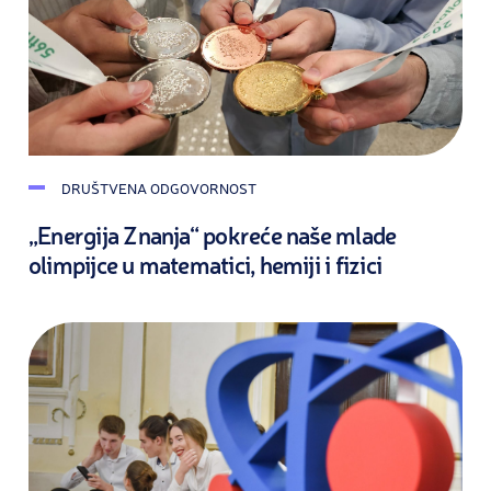
DRUŠTVENA ODGOVORNOST
„Energija Znanja“ pokreće naše mlade
olimpijce u matematici, hemiji i fizici