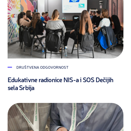
DRUŠTVENA ODGOVORNOST
Edukativne radionice NIS-a i SOS Dečijih
sela Srbija