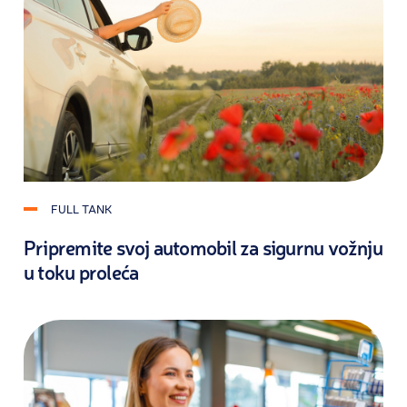
FULL TANK
Pripremite svoj automobil za sigurnu vožnju
u toku proleća