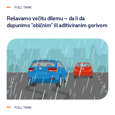
FULL TANK
Rešavamo večitu dilemu – da li da
dopunimo "običnim" ili aditiviranim gorivom
FULL TANK