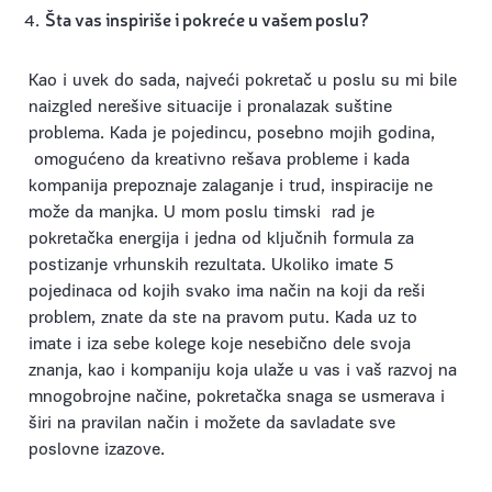
Šta vas inspiriše i pokreće u vašem poslu?
Kao i uvek do sada, najveći pokretač u poslu su mi bile
naizgled nerešive situacije i pronalazak suštine
problema. Kada je pojedincu, posebno mojih godina,
omogućeno da kreativno rešava probleme i kada
kompanija prepoznaje zalaganje i trud, inspiracije ne
može da manjka. U mom poslu timski rad je
pokretačka energija i jedna od ključnih formula za
postizanje vrhunskih rezultata. Ukoliko imate 5
pojedinaca od kojih svako ima način na koji da reši
problem, znate da ste na pravom putu. Kada uz to
imate i iza sebe kolege koje nesebično dele svoja
znanja, kao i kompaniju koja ulaže u vas i vaš razvoj na
mnogobrojne načine, pokretačka snaga se usmerava i
širi na pravilan način i možete da savladate sve
poslovne izazove.