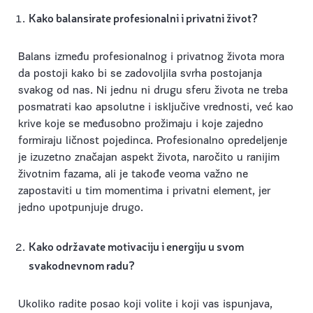
Kako balansirate profesionalni i privatni život?
Balans između profesionalnog i privatnog života mora
da postoji kako bi se zadovoljila svrha postojanja
svakog od nas. Ni jednu ni drugu sferu života ne treba
posmatrati kao apsolutne i isključive vrednosti, već kao
krive koje se međusobno prožimaju i koje zajedno
formiraju ličnost pojedinca. Profesionalno opredeljenje
je izuzetno značajan aspekt života, naročito u ranijim
životnim fazama, ali je takođe veoma važno ne
zapostaviti u tim momentima i privatni element, jer
jedno upotpunjuje drugo.
Kako održavate motivaciju i energiju u svom
svakodnevnom radu?
Ukoliko radite posao koji volite i koji vas ispunjava,