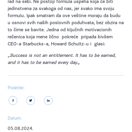
rad na sebi. Ne postoji formula uspeha koja će biti
jedinstvena za svakoga od nas, jer svako ima svoju
formulu. Ipak smatram da ove veštine moraju da budu
u osnovi svih naših poslovnih poduhvata, bez obzira na
to čime se bavite. Jedna od ključnih motivacionih
rečenica koja mene lično pokreće pripada bivšem
CEO-a Starbucks-a, Howard Schultz-u i glasi:
„Success is not an entitlement. It has to be earned,
and it has to be earned every day.
„
Podelite:
Datum:
05.08.2024.