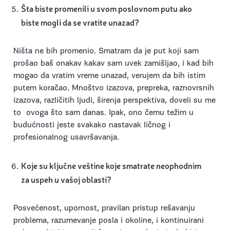
Šta biste promenili u svom poslovnom putu ako
biste mogli da se vratite unazad?
Ništa ne bih promenio. Smatram da je put koji sam
prošao baš onakav kakav sam uvek zamišljao, i kad bih
mogao da vratim vreme unazad, verujem da bih istim
putem koračao. Mnoštvo izazova, prepreka, raznovrsnih
izazova, različitih ljudi, širenja perspektiva, doveli su me
to ovoga što sam danas. Ipak, ono čemu težim u
budućnosti jeste svakako nastavak ličnog i
profesionalnog usavršavanja.
Koje su ključne veštine koje smatrate neophodnim
za uspeh u vašoj oblasti?
Posvećenost, upornost, pravilan pristup rešavanju
problema, razumevanje posla i okoline, i kontinuirani