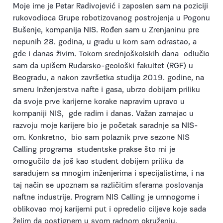
Moje ime je Petar Radivojević i zaposlen sam na poziciji
rukovodioca Grupe robotizovanog postrojenja u Pogonu
Bušenje, kompanija NIS. Rođen sam u Zrenjaninu pre
nepunih 28. godina, u gradu u kom sam odrastao, a
gde i danas živim. Tokom srednjoškolskih dana odlučio
sam da upišem Rudarsko-geološki fakultet (RGF) u
Beogradu, a nakon završetka studija 2019. godine, na
smeru Inženjerstva nafte i gasa, ubrzo dobijam priliku
da svoje prve karijerne korake napravim upravo u
kompaniji NIS, gde radim i danas. Važan zamajac u
razvoju moje karijere bio je početak saradnje sa NIS-
om. Konkretno, bio sam polaznik prve sezone NIS
Calling programa studentske prakse što mi je
omogučilo da još kao student dobijem priliku da
sarađujem sa mnogim inženjerima i specijalistima, i na
taj način se upoznam sa različitim sferama poslovanja
naftne industrije. Program NIS Calling je umnogome i
oblikovao moj karijerni put i opredelio ciljeve koje sada
želim da postignem u svom radnom okruženju.