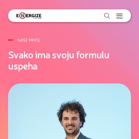
NAŠE PRIČE
Svako ima svoju formulu
uspeha