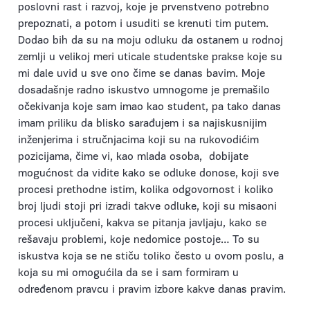
poslovni rast i razvoj, koje je prvenstveno potrebno
prepoznati, a potom i usuditi se krenuti tim putem.
Dodao bih da su na moju odluku da ostanem u rodnoj
zemlji u velikoj meri uticale studentske prakse koje su
mi dale uvid u sve ono čime se danas bavim. Moje
dosadašnje radno iskustvo umnogome je premašilo
očekivanja koje sam imao kao student, pa tako danas
imam priliku da blisko sarađujem i sa najiskusnijim
inženjerima i stručnjacima koji su na rukovodićim
pozicijama, čime vi, kao mlada osoba, dobijate
mogućnost da vidite kako se odluke donose, koji sve
procesi prethodne istim, kolika odgovornost i koliko
broj ljudi stoji pri izradi takve odluke, koji su misaoni
procesi uključeni, kakva se pitanja javljaju, kako se
rešavaju problemi, koje nedomice postoje… To su
iskustva koja se ne stiču toliko često u ovom poslu, a
koja su mi omogućila da se i sam formiram u
određenom pravcu i pravim izbore kakve danas pravim.