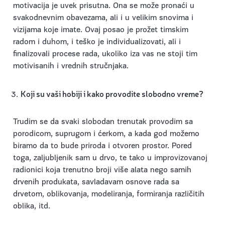
motivacija je uvek prisutna. Ona se može pronaći u
svakodnevnim obavezama, ali i u velikim snovima i
vizijama koje imate. Ovaj posao je prožet timskim
radom i duhom, i teško je individualizovati, ali i
finalizovali procese rada, ukoliko iza vas ne stoji tim
motivisanih i vrednih stručnjaka.
Koji su vaši hobiji i kako provodite slobodno vreme?
Trudim se da svaki slobodan trenutak provodim sa
porodicom, suprugom i ćerkom, a kada god možemo
biramo da to bude priroda i otvoren prostor. Pored
toga, zaljubljenik sam u drvo, te tako u improvizovanoj
radionici koja trenutno broji više alata nego samih
drvenih produkata, savladavam osnove rada sa
drvetom, oblikovanja, modeliranja, formiranja različitih
oblika, itd.