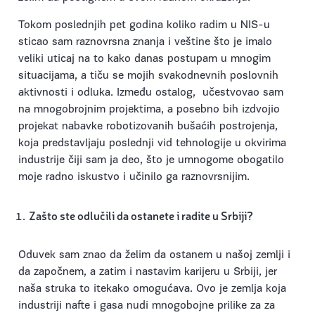
Tokom poslednjih pet godina koliko radim u NIS-u
sticao sam raznovrsna znanja i veštine što je imalo
veliki uticaj na to kako danas postupam u mnogim
situacijama, a tiču se mojih svakodnevnih poslovnih
aktivnosti i odluka. Između ostalog, učestvovao sam
na mnogobrojnim projektima, a posebno bih izdvojio
projekat nabavke robotizovanih bušaćih postrojenja,
koja predstavljaju poslednji vid tehnologije u okvirima
industrije čiji sam ja deo, što je umnogome obogatilo
moje radno iskustvo i učinilo ga raznovrsnijim.
Zašto ste odlučili da ostanete i radite u Srbiji?
Oduvek sam znao da želim da ostanem u našoj zemlji i
da započnem, a zatim i nastavim karijeru u Srbiji, jer
naša struka to itekako omogućava. Ovo je zemlja koja
industriji nafte i gasa nudi mnogobojne prilike za za