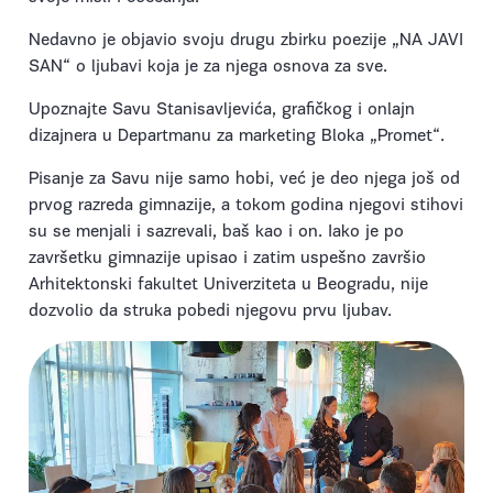
Nedavno je objavio svoju drugu zbirku poezije „NA JAVI
SAN“ o ljubavi koja je za njega osnova za sve.
Upoznajte Savu Stanisavljevića, grafičkog i onlajn
dizajnera u Departmanu za marketing Bloka „Promet“.
Pisanje za Savu nije samo hobi, već je deo njega još od
prvog razreda gimnazije, a tokom godina njegovi stihovi
su se menjali i sazrevali, baš kao i on. Iako je po
završetku gimnazije upisao i zatim uspešno završio
Arhitektonski fakultet Univerziteta u Beogradu, nije
dozvolio da struka pobedi njegovu prvu ljubav.