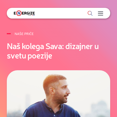
NAŠE PRIČE
Naš kolega Sava: dizajner u
svetu poezije