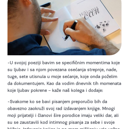
-U svojoj poeziji bavim se specifičnim momentima koje
su ljubav i sa njom povezana osećanja strepnje, nade,
tuge, sete utisnula u moje sećanje, koje onda poželim
da dokumentujem. Kao da vodim dnevnik tih momenata
koje ljubav pokrene – kaže naš kolega i dodaje:
-Svakome ko se bavi pisanjem preporučio bih da
obavezno zaokruži svoj rad izdavanjem knjige. Mnogi
moji prijatelji i članovi šire porodice imaju veliki dar, ali
su se zaustavili kod intimnog pisanja za sebe i svoje