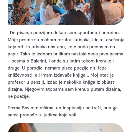
-Do pisanja poezijom došao sam spontano i prirodno.
Moje pesme su mahom rezultat utisaka, ideja i osećanja
koja od tih utisaka nastanu, koje onda prenosim na
papir. Tako je jednom prilikom nastala moja prva pesma
– pesma o Balerini, i onda su istim tokom krenule i
druge. U porodici nemam pisce poezije niti lepe
književnosti, ali imam izdavače knjiga… Moj otac je
profesor u penziji, izdao je nekoliko knjiga iz oblasti
dizajna. Njegovim stopama sam krenuo putem dizajna,
ne poezije.
Prema Savinim rečima, on inspiraciju ne traži, ona ga
sama pronađe u ljudima koje voli.