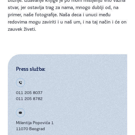
bližnje. Izdavanje knjige je po mom mišljenju vrlo važna
stvar, jer ostavlja trag za nama, mnogo dublji od, na
primer, naše fotografije. Naša deca i unuci među
redovima mogu zaviriti i u naš um, i na taj način i će on
zauvek živeti.
Press služba:
011 205 8037
011 205 8782
Milentija Popovića 1
11070 Beograd