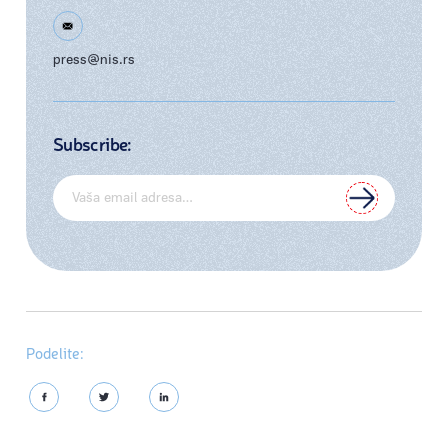
press@nis.rs
Subscribe:
Podelite: