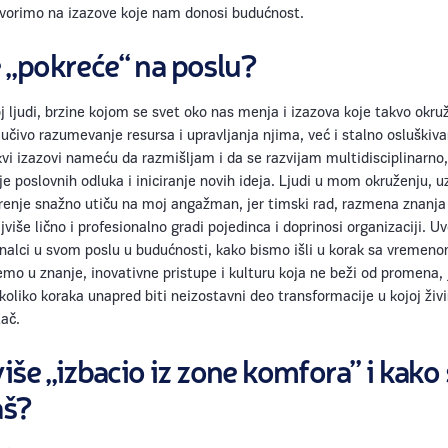
ovorimo na izazove koje nam donosi budućnost.
e „pokreće“ na poslu?
 ljudi, brzine kojom se svet oko nas menja i izazova koje takvo okru
čivo razumevanje resursa i upravljanja njima, već i stalno osluškivan
kvi izazovi nameću da razmišljam i da se razvijam multidisciplinarno,
e poslovnih odluka i iniciranje novih ideja. Ljudi u mom okruženju, u
renje snažno utiču na moj angažman, jer timski rad, razmena znanja
jviše lično i profesionalno gradi pojedinca i doprinosi organizaciji. 
nalci u svom poslu u budućnosti, kako bismo išli u korak sa vremenom
mo u znanje, inovativne pristupe i kulturu koja ne beži od promena,
koliko koraka unapred biti neizostavni deo transformacije u kojoj živ
tač.
više „izbacio iz zone komfora” i kako 
aš?