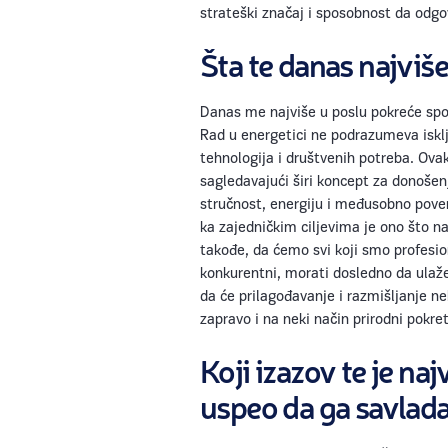
strateški značaj i sposobnost da odg
Šta te danas najviš
Danas me najviše u poslu pokreće spoj
Rad u energetici ne podrazumeva isklju
tehnologija i društvenih potreba. Ova
sagledavajući širi koncept za donošenj
stručnost, energiju i međusobno pove
ka zajedničkim ciljevima je ono što na
takođe, da ćemo svi koji smo profesio
konkurentni, morati dosledno da ulaže
da će prilagođavanje i razmišljanje ne
zapravo i na neki način prirodni pokre
Koji izazov te je naj
uspeo da ga savlad