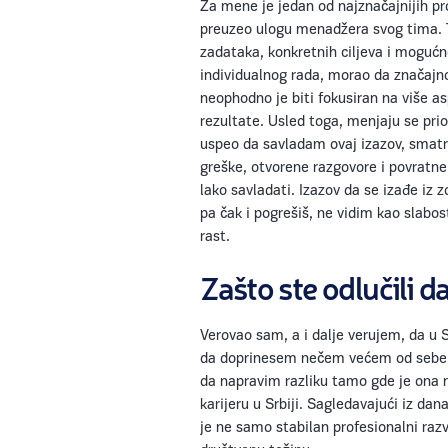
Za mene je jedan od najznačajnijih pr
preuzeo ulogu menadžera svog tima. 
zadataka, konkretnih ciljeva i moguć
individualnog rada, morao da značajno
neophodno je biti fokusiran na više as
rezultate. Usled toga, menjaju se pri
uspeo da savladam ovaj izazov, smatra
greške, otvorene razgovore i povratne
lako savladati. Izazov da se izađe iz
pa čak i pogrešiš, ne vidim kao slabost
rast.
Zašto ste odlučili da
Verovao sam, a i dalje verujem, da u S
da doprinesem nečem većem od sebe. 
da napravim razliku tamo gde je ona n
karijeru u Srbiji. Sagledavajući iz da
je ne samo stabilan profesionalni razv