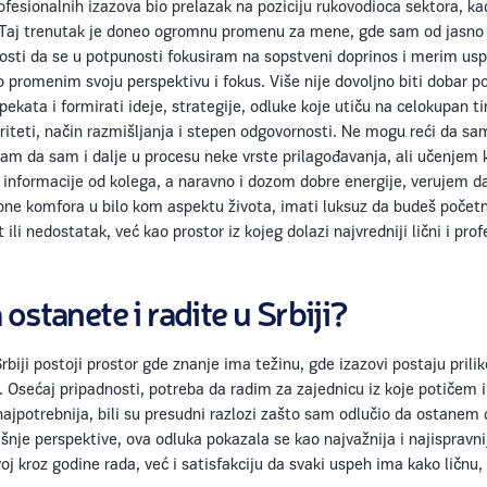
ofesionalnih izazova bio prelazak na poziciju rukovodioca sektora, k
Taj trenutak je doneo ogromnu promenu za mene, gde sam od jasno 
nosti da se u potpunosti fokusiram na sopstveni doprinos i merim us
 promenim svoju perspektivu i fokus. Više nije dovoljno biti dobar p
pekata i formirati ideje, strategije, odluke koje utiču na celokupan ti
oriteti, način razmišljanja i stepen odgovornosti. Ne mogu reći da s
m da sam i dalje u procesu neke vrste prilagođavanja, ali učenjem k
 informacije od kolega, a naravno i dozom dobre energije, verujem d
 zone komfora u bilo kom aspektu života, imati luksuz da budeš počet
 ili nedostatak, već kao prostor iz kojeg dolazi najvredniji lični i prof
 ostanete i radite u Srbiji?
rbiji postoji prostor gde znanje ima težinu, gde izazovi postaju prili
Osećaj pripadnosti, potreba da radim za zajednicu iz koje potičem
ajpotrebnija, bili su presudni razlozi zašto sam odlučio da ostanem
našnje perspektive, ova odluka pokazala se kao najvažnija i najispravni
oj kroz godine rada, već i satisfakciju da svaki uspeh ima kako ličnu, 