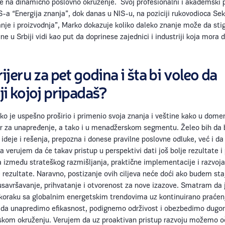
je na dinamično poslovno okruženje. Svoj profesionalni i akademski 
-a “Energija znanja”, dok danas u NIS-u, na poziciji rukovodioca Sek
vanje i proizvodnja”, Marko dokazuje koliko daleko znanje može da sti
e u Srbiji vidi kao put da doprinese zajednici i industriji koja mora d
ijeru za pet godina i šta bi voleo da
ji kojoj pripadaš?
o je uspešno proširio i primenio svoja znanja i veštine kako u dome
tor za unapređenje, a tako i u menadžerskom segmentu. Želeo bih d
deje i rešenja, prepozna i donese pravilne poslovne odluke, već i da 
a verujem da će takav pristup u perspektivi dati još bolje rezultate i 
 između strateškog razmišljanja, praktične implementacije i razvoja
e rezultate. Naravno, postizanje ovih ciljeva neće doći ako budem sta
usavršavanje, prihvatanje i otvorenost za nove izazove. Smatram da 
u koraku sa globalnim energetskim trendovima uz kontinuirano praćen
ov da unapredimo efikasnost, podignemo održivost i obezbedimo dugo
skom okruženju. Verujem da uz proaktivan pristup razvoju možemo o