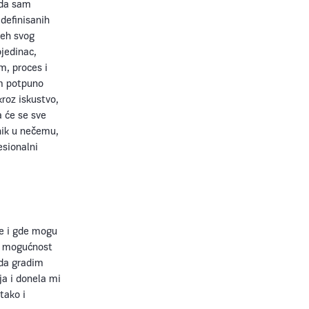
ada sam
definisanih
peh svog
ojedinac,
m, proces i
am potpuno
roz iskustvo,
a će se sve
nik u nečemu,
esionalni
ke i gde mogu
 i mogućnost
 da gradim
ja i donela mi
tako i