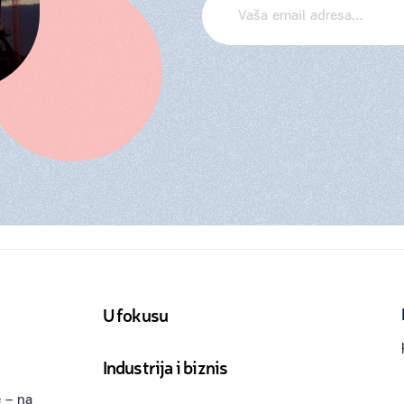
U fokusu
Industrija i biznis
 – na