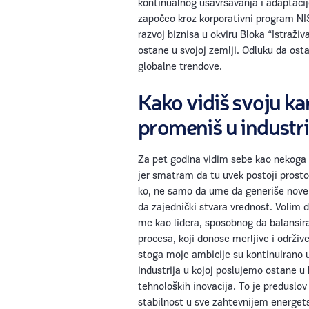
kontinualnog usavršavanja i adaptaci
započeo kroz korporativni program NIS
razvoj biznisa u okviru Bloka “Istraži
ostane u svojoj zemlji. Odluku da ostan
globalne trendove.
Kako vidiš svoju kar
promeniš u industri
Za pet godina vidim sebe kao nekoga k
jer smatram da tu uvek postoji pros
ko, ne samo da ume da generiše nove i
da zajednički stvara vrednost. Volim d
me kao lidera, sposobnog da balansira
procesa, koji donose merljive i održiv
stoga moje ambicije su kontinuirano 
industrija u kojoj poslujemo ostane 
tehnoloških inovacija. To je predusl
stabilnost u sve zahtevnijem energet