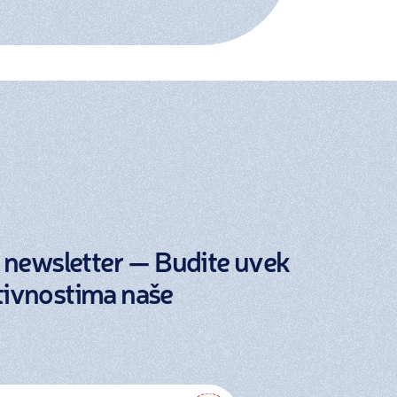
aš newsletter — Budite uvek
tivnostima naše