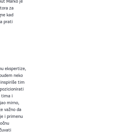
put Marko je
tora za
gne kad
a prati
nu ekspertize,
a budem neko
inspiriše tim
pozicionirati
 tima i
jao mirno,
je važno da
je i primenu
ročnu
čuvati