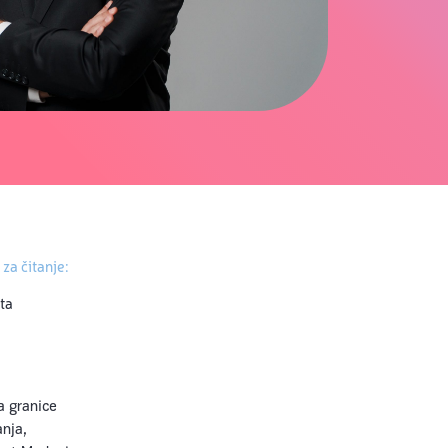
za čitanje:
ta
a granice
nja,