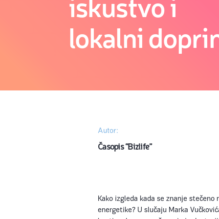
iskustvo i
lokalni dopri
Autor:
Časopis “Bizlife”
Kako izgleda kada se znanje stečeno na
energetike? U slučaju Marka Vučković