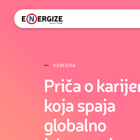
KARIJERA
Priča o karije
koja spaja
globalno