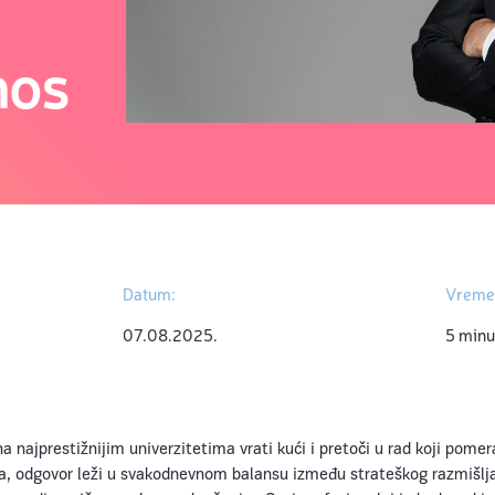
nos
Datum:
Vreme 
07.08.2025.
5 minu
 najprestižnijim univerzitetima vrati kući i pretoči u rad koji pomer
a, odgovor leži u svakodnevnom balansu između strateškog razmišlja