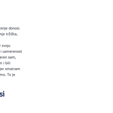
ženje donosi.
je tržišta,
z svoju
 i usmerenost
Uveren sam,
 i bili
 jer smatram
imo. To je
si