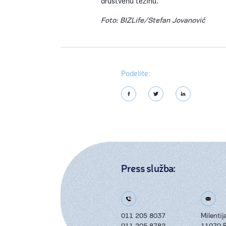
društvenu težinu.
Foto: BIZLife/Stefan Jovanović
Podelite:
Press služba:
011 205 8037
Milenti