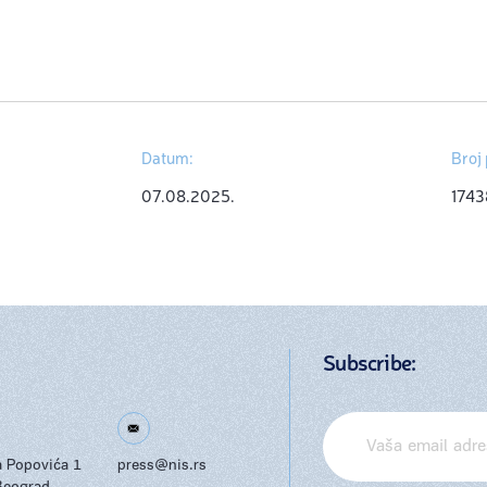
Datum:
Broj 
07.08.2025.
1743
Subscribe:
ja Popovića 1
press@nis.rs