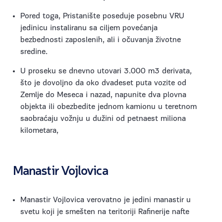
Pored toga, Pristanište poseduje posebnu VRU
jedinicu instaliranu sa ciljem povećanja
bezbednosti zaposlenih, ali i očuvanja životne
sredine.
U proseku se dnevno utovari 3.000 m3 derivata,
što je dovoljno da oko dvadeset puta vozite od
Zemlje do Meseca i nazad, napunite dva plovna
objekta ili obezbedite jednom kamionu u teretnom
saobraćaju vožnju u dužini od petnaest miliona
kilometara,
Manastir Vojlovica
Manastir Vojlovica verovatno je jedini manastir u
svetu koji je smešten na teritoriji Rafinerije nafte