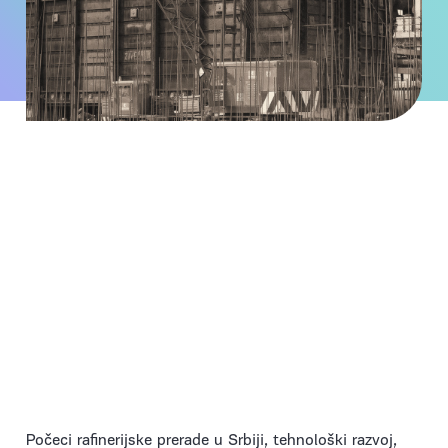
Autor:
Autor: tim NIS-a
Datum:
23.05.2024.
Vreme za čitanje:
10 min read
Počeci rafinerijske prerade u Srbiji, tehnološki razvoj,