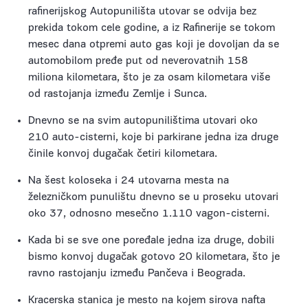
rafinerijskog Autopunilišta utovar se odvija bez
prekida tokom cele godine, a iz Rafinerije se tokom
mesec dana otpremi auto gas koji je dovoljan da se
automobilom pređe put od neverovatnih 158
miliona kilometara, što je za osam kilometara više
od rastojanja između Zemlje i Sunca.
Dnevno se na svim autopunilištima utovari oko
210 auto-cisterni, koje bi parkirane jedna iza druge
činile konvoj dugačak četiri kilometara.
Na šest koloseka i 24 utovarna mesta na
železničkom punulištu dnevno se u proseku utovari
oko 37, odnosno mesečno 1.110 vagon-cisterni.
Kada bi se sve one poređale jedna iza druge, dobili
bismo konvoj dugačak gotovo 20 kilometara, što je
ravno rastojanju između Pančeva i Beograda.
Kracerska stanica je mesto na kojem sirova nafta