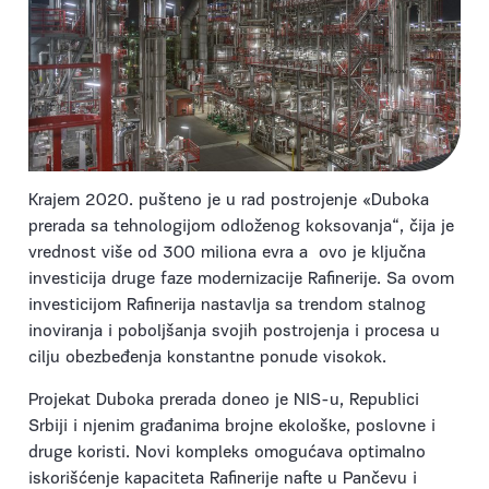
Krajem 2020. pušteno je u rad postrojenje «Duboka
prerada sa tehnologijom odloženog koksovanja“, čija je
vrednost više od 300 miliona evra a ovo je ključna
investicija druge faze modernizacije Rafinerije. Sa ovom
investicijom Rafinerija nastavlja sa trendom stalnog
inoviranja i poboljšanja svojih postrojenja i procesa u
cilju obezbeđenja konstantne ponude visokok.
Projekat Duboka prerada doneo je NIS-u, Republici
Srbiji i njenim građanima brojne ekološke, poslovne i
druge koristi. Novi kompleks omogućava optimalno
iskorišćenje kapaciteta Rafinerije nafte u Pančevu i