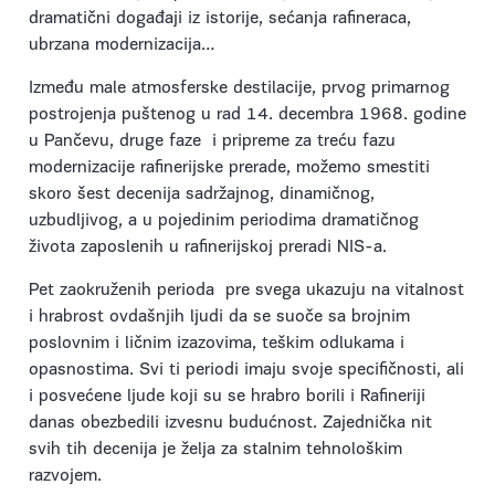
dramatični događaji iz istorije, sećanja rafineraca,
ubrzana modernizacija…
Između male atmosferske destilacije, prvog primarnog
postrojenja puštenog u rad 14. decembra 1968. godine
u Pančevu, druge faze i pripreme za treću fazu
modernizacije rafinerijske prerade, možemo smestiti
skoro šest decenija sadržajnog, dinamičnog,
uzbudljivog, a u pojedinim periodima dramatičnog
života zaposlenih u rafinerijskoj preradi NIS-a.
Pet zaokruženih perioda pre svega ukazuju na vitalnost
i hrabrost ovdašnjih ljudi da se suoče sa brojnim
poslovnim i ličnim izazovima, teškim odlukama i
opasnostima. Svi ti periodi imaju svoje specifičnosti, ali
i posvećene ljude koji su se hrabro borili i Rafineriji
danas obezbedili izvesnu budućnost. Zajednička nit
svih tih decenija je želja za stalnim tehnološkim
razvojem.