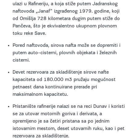
ulazi u Rafineriju, a koja stiže putem Jadranskog
naftovoda „Janaf“ izgrađenog 1979. godine, koji
od Omišlja 728 kilometara dugim putem stiže do
Pančeva, što je ekvivalentno ukupnom plovnom
toku reke Save.
Pored naftovoda, sirova nafta može se dopremiti i
putem auto-cisterni, plovnih objekata i železnih
cisterni.
Devet rezervoara za skladištenje sirove nafte
kapaciteta od 180.000 m3 pružaju mogućnost
petnaest dana kontinuirane prerade pri
maksimalnom kapacitetu.
Pristanište rafinerije nalazi se na reci Dunav i koristi
se za utovar motornih goriva i derivata, a
opremljeno je sa četiri pristana sa po jednim
istovarnim mestom, deset utovarnih ruku, kao i pet
rezervoara za skladištenje.