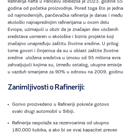
Rafinerija nafte u Pančevu obeležila je 2023. godine 55
godina od početka proizvodnje. Pored toga što je jedna
od najmodernijih, pančevačka rafinerija je danas i među
ekološki najnaprednijim rafinerijama u ovom delu
Evrope, uzimajući u obzir da je značajan deo uloženih
sredstava usmeren u ekološke i biznis projekte koji
značajno unapređuju zaštitu životne sredine. U prilog
tome govori i činjenica da su u oblast zaštite životne
sredine uložena sredstva u iznosu od 95 miliona evra
zahvaljujući kojima su, između ostalog, ukupne emisije
u vazduh smanjene za 90% u odnosu na 2009. godinu
Zanimljivosti o Rafineriji:
Gorivo proizvedeno u Rafineriji pokreće gotovo
svaki drugi automobil u Srbiji.
Rafinerija raspolaže sa rezervoarima od ukupno
180.000 kubika, a ako bi se ovaj kapacitet preveo