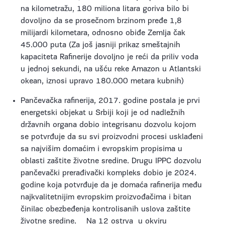
na kilometražu, 180 miliona litara goriva bilo bi
dovoljno da se prosečnom brzinom pređe 1,8
milijardi kilometara, odnosno obiđe Zemlja čak
45.000 puta (Za još jasniji prikaz smeštajnih
kapaciteta Rafinerije dovoljno je reći da priliv voda
u jednoj sekundi, na ušću reke Amazon u Atlantski
okean, iznosi upravo 180.000 metara kubnih)
Pančevačka rafinerija, 2017. godine postala je prvi
energetski objekat u Srbiji koji je od nadležnih
državnih organa dobio integrisanu dozvolu kojom
se potvrđuje da su svi proizvodni procesi usklađeni
sa najvišim domaćim i evropskim propisima u
oblasti zaštite životne sredine. Drugu IPPC dozvolu
pančevački prerađivački kompleks dobio je 2024.
godine koja potvrđuje da je domaća rafinerija među
najkvalitetnijim evropskim proizvođačima i bitan
činilac obezbeđenja kontrolisanih uslova zaštite
životne sredine. Na 12 ostrva u okviru