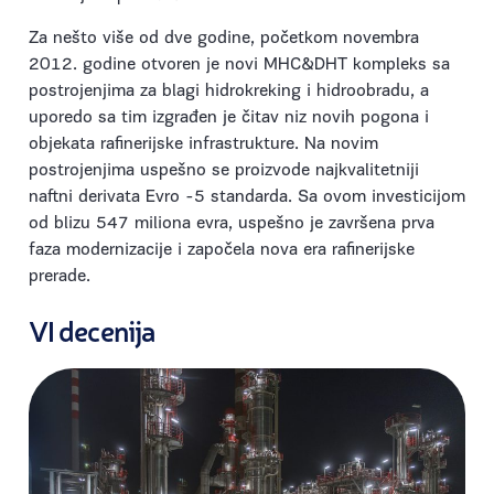
Za nešto više od dve godine, početkom novembra
2012. godine otvoren je novi MHC&DHT kompleks sa
postrojenjima za blagi hidrokreking i hidroobradu, a
uporedo sa tim izgrađen je čitav niz novih pogona i
objekata rafinerijske infrastrukture. Na novim
postrojenjima uspešno se proizvode najkvalitetniji
naftni derivata Evro -5 standarda. Sa ovom investicijom
od blizu 547 miliona evra, uspešno je završena prva
faza modernizacije i započela nova era rafinerijske
prerade.
VI decenija