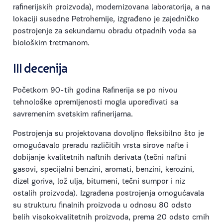
rafinerijskih proizvoda), modernizovana laboratorija, a na
lokaciji susedne Petrohemije, izgrađeno je zajedničko
postrojenje za sekundarnu obradu otpadnih voda sa
biološkim tretmanom.
III decenija
Početkom 90-tih godina Rafinerija se po nivou
tehnološke opremljenosti mogla upoređivati sa
savremenim svetskim rafinerijama.
Postrojenja su projektovana dovoljno fleksibilno što je
omogućavalo preradu različitih vrsta sirove nafte i
dobijanje kvalitetnih naftnih derivata (tečni naftni
gasovi, specijalni benzini, aromati, benzini, kerozini,
dizel goriva, lož ulja, bitumeni, tečni sumpor i niz
ostalih proizvoda). Izgrađena postrojenja omogućavala
su strukturu finalnih proizvoda u odnosu 80 odsto
belih visokokvalitetnih proizvoda, prema 20 odsto crnih