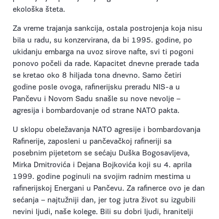
ekološka šteta.
Za vreme trajanja sankcija, ostala postrojenja koja nisu
bila u radu, su konzervirana, da bi 1995. godine, po
ukidanju embarga na uvoz sirove nafte, svi ti pogoni
ponovo počeli da rade. Kapacitet dnevne prerade tada
se kretao oko 8 hiljada tona dnevno. Samo četiri
godine posle ovoga, rafinerijsku preradu NIS-a u
Pančevu i Novom Sadu snašle su nove nevolje –
agresija i bombardovanje od strane NATO pakta.
U sklopu obeležavanja NATO agresije i bombardovanja
Rafinerije, zaposleni u pančevačkoj rafineriji sa
posebnim pijetetom se sećaju Duška Bogosavljeva,
Mirka Dmitrovića i Dejana Bojkovića koji su 4. aprila
1999. godine poginuli na svojim radnim mestima u
rafinerijskoj Energani u Pančevu. Za rafinerce ovo je dan
sećanja – najtužniji dan, jer tog jutra život su izgubili
nevini ljudi, naše kolege. Bili su dobri ljudi, hranitelji