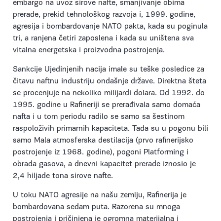
embargo na uvoz sirove nafte, smanjivanje obima
prerade, prekid tehnološkog razvoja i, 1999. godine,
agresija i bombardovanje NATO pakta, kada su poginula
tri, a ranjena četiri zaposlena i kada su uništena sva
vitalna energetska i proizvodna postrojenja.
Sankcije Ujedinjenih nacija imale su teške posledice za
čitavu naftnu industriju ondašnje države. Direktna šteta
se procenjuje na nekoliko milijardi dolara. Od 1992. do
1995. godine u Rafineriji se prerađivala samo domaća
nafta i u tom periodu radilo se samo sa šestinom
raspoloživih primarnih kapaciteta. Tada su u pogonu bili
samo Mala atmosferska destilacija (prvo rafinerijsko
postrojenje iz 1968. godine), pogoni Platforming i
obrada gasova, a dnevni kapacitet prerade iznosio je
2,4 hiljade tona sirove nafte.
U toku NATO agresije na našu zemlju, Rafinerija je
bombardovana sedam puta. Razorena su mnoga
postrojenja i pričinjena je ogromna materijalna i