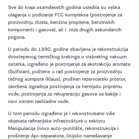
Sve do kraja osamdesetih godina usledila su velika
ulaganja u podizanje FCC kompleksa (postrojenje za
proizvodnju dizela, benzina propilena, benzinskih
komponenti i gasova), ali i niza drugih sekundarnih
pogona.
U periodu do 1990. godine obavljena je rekonstrukcija
dvostepenog termičkog krekinga u visbreking vakuum
ostatka, izgrađeno je postrojenje za ekstrakciju aromata
(Sulfolan), pušteno u rad postrojenje za proizvodnju
tečnog sumpora (Klaus), proširen rezervoarski prostor,
završena izgradnja postrojenja za hemijsku pripremu
vode, postrojenja za rekuperaciju gasova sa baklje i
novi sistem rashladne vode.
U tom periodu izgrađeno je i rekonstruisano više
objekata rafinerijske infrastrukture u sektoru
Manipulacija (novo auto-punilište, rekonstrukcija i
proširenje Api-separatora, linijsko namešavanje