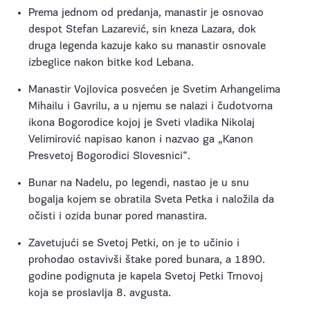
Prema jednom od predanja, manastir je osnovao
despot Stefan Lazarević, sin kneza Lazara, dok
druga legenda kazuje kako su manastir osnovale
izbeglice nakon bitke kod Lebana.
Manastir Vojlovica posvećen je Svetim Arhangelima
Mihailu i Gavrilu, a u njemu se nalazi i čudotvorna
ikona Bogorodice kojoj je Sveti vladika Nikolaj
Velimirović napisao kanon i nazvao ga „Kanon
Presvetoj Bogorodici Slovesnici“.
Bunar na Nadelu, po legendi, nastao je u snu
bogalja kojem se obratila Sveta Petka i naložila da
očisti i ozida bunar pored manastira.
Zavetujući se Svetoj Petki, on je to učinio i
prohodao ostavivši štake pored bunara, a 1890.
godine podignuta je kapela Svetoj Petki Trnovoj
koja se proslavlja 8. avgusta.