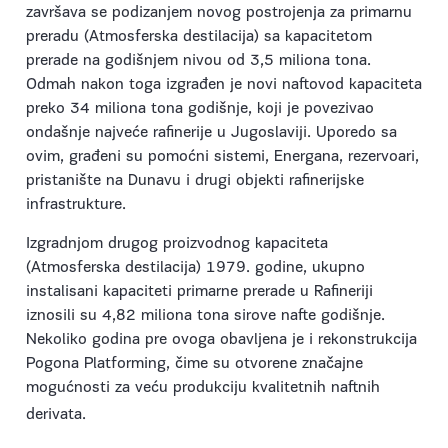
završava se podizanjem novog postrojenja za primarnu
preradu (Atmosferska destilacija) sa kapacitetom
prerade na godišnjem nivou od 3,5 miliona tona.
Odmah nakon toga izgrađen je novi naftovod kapaciteta
preko 34 miliona tona godišnje, koji je povezivao
ondašnje najveće rafinerije u Jugoslaviji. Uporedo sa
ovim, građeni su pomoćni sistemi, Energana, rezervoari,
pristanište na Dunavu i drugi objekti rafinerijske
infrastrukture.
Izgradnjom drugog proizvodnog kapaciteta
(Atmosferska destilacija) 1979. godine, ukupno
instalisani kapaciteti primarne prerade u Rafineriji
iznosili su 4,82 miliona tona sirove nafte godišnje.
Nekoliko godina pre ovoga obavljena je i rekonstrukcija
Pogona Platforming, čime su otvorene značajne
mogućnosti za veću produkciju kvalitetnih naftnih
derivata.