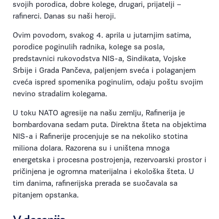
svojih porodica, dobre kolege, drugari, prijatelji –
rafinerci. Danas su naši heroji.
Ovim povodom, svakog 4. aprila u jutarnjim satima,
porodice poginulih radnika, kolege sa posla,
predstavnici rukovodstva NIS-a, Sindikata, Vojske
Srbije i Grada Pančeva, paljenjem sveća i polaganjem
cveća ispred spomenika poginulim, odaju poštu svojim
nevino stradalim kolegama.
U toku NATO agresije na našu zemlju, Rafinerija je
bombardovana sedam puta. Direktna šteta na objektima
NIS-a i Rafinerije procenjuje se na nekoliko stotina
miliona dolara. Razorena su i uništena mnoga
energetska i procesna postrojenja, rezervoarski prostor i
pričinjena je ogromna materijalna i ekološka šteta. U
tim danima, rafinerijska prerada se suočavala sa
pitanjem opstanka.
V
decenija