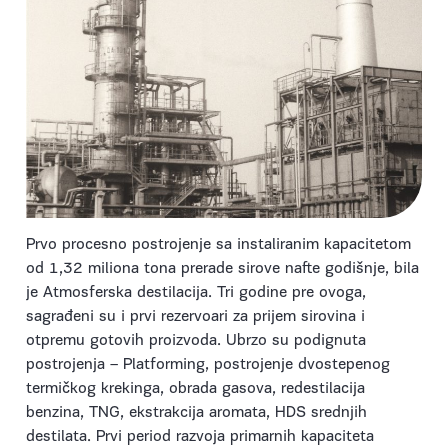
Prvo procesno postrojenje sa instaliranim kapacitetom
od 1,32 miliona tona prerade sirove nafte godišnje, bila
je Atmosferska destilacija. Tri godine pre ovoga,
sagrađeni su i prvi rezervoari za prijem sirovina i
otpremu gotovih proizvoda. Ubrzo su podignuta
postrojenja – Platforming, postrojenje dvostepenog
termičkog krekinga, obrada gasova, redestilacija
benzina, TNG, ekstrakcija aromata, HDS srednjih
destilata. Prvi period razvoja primarnih kapaciteta