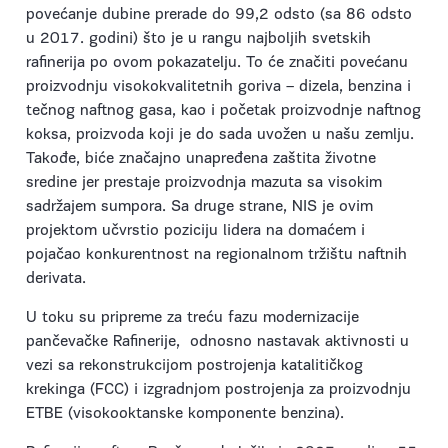
povećanje dubine prerade do 99,2 odsto (sa 86 odsto
u 2017. godini) što je u rangu najboljih svetskih
rafinerija po ovom pokazatelju. To će značiti povećanu
proizvodnju visokokvalitetnih goriva – dizela, benzina i
tečnog naftnog gasa, kao i početak proizvodnje naftnog
koksa, proizvoda koji je do sada uvožen u našu zemlju.
Takođe, biće značajno unapređena zaštita životne
sredine jer prestaje proizvodnja mazuta sa visokim
sadržajem sumpora. Sa druge strane, NIS je ovim
projektom učvrstio poziciju lidera na domaćem i
pojačao konkurentnost na regionalnom tržištu naftnih
derivata.
U toku su pripreme za treću fazu modernizacije
pančevačke Rafinerije, odnosno nastavak aktivnosti u
vezi sa rekonstrukcijom postrojenja katalitičkog
krekinga (FCC) i izgradnjom postrojenja za proizvodnju
ETBE (visokooktanske komponente benzina).